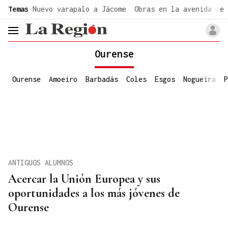
common.go-to-content
Temas
Nuevo varapalo a Jácome
Obras en la avenida de 
header.menu.open
Ourense
Ourense
Amoeiro
Barbadás
Coles
Esgos
Nogueira
P
ANTIGUOS ALUMNOS
Acercar la Unión Europea y sus
oportunidades a los más jóvenes de
Ourense