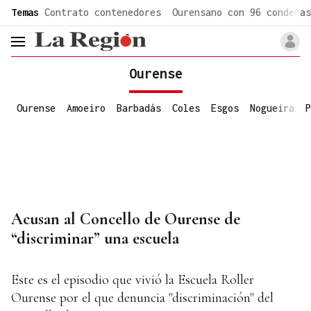
common.go-to-content
Temas
Contrato contenedores
Ourensano con 96 condenas
header.menu.open
Ourense
Ourense
Amoeiro
Barbadás
Coles
Esgos
Nogueira
P
Acusan al Concello de Ourense de
“discriminar” una escuela
Este es el episodio que vivió la Escuela Roller
Ourense por el que denuncia "discriminación" del