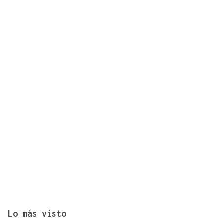
Esgos al límite: el concello advierte que cortará el
agua de forma "inmediata" a los que se pasen con
el consumo
Lo más visto