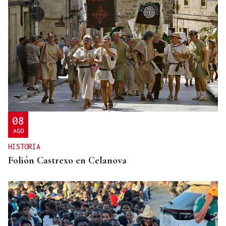
CANEDO
Un herido en la colisión entre dos coches en la
entrada a las termas de Outariz
08
AGO
HISTORIA
Folión Castrexo en Celanova