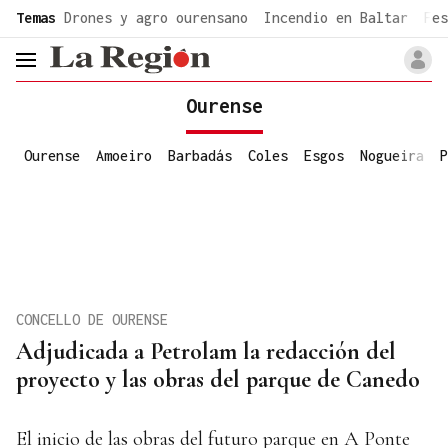
common.go-to-content
Temas
Drones y agro ourensano
Incendio en Baltar
Fes
header.menu.open
Ourense
Ourense
Amoeiro
Barbadás
Coles
Esgos
Nogueira
P
CONCELLO DE OURENSE
Adjudicada a Petrolam la redacción del
proyecto y las obras del parque de Canedo
El inicio de las obras del futuro parque en A Ponte