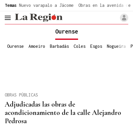
common.go-to-content
Temas
Nuevo varapalo a Jácome
Obras en la avenida de 
header.menu.open
Ourense
Ourense
Amoeiro
Barbadás
Coles
Esgos
Nogueira
P
OBRAS PÚBLICAS
Adjudicadas las obras de
acondicionamiento de la calle Alejandro
Pedrosa