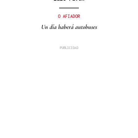
O AFIADOR
Un día haberá autobuses
MADRES LACTANTES
Una "tetada" en Ourense para hacer visible la
lactancia