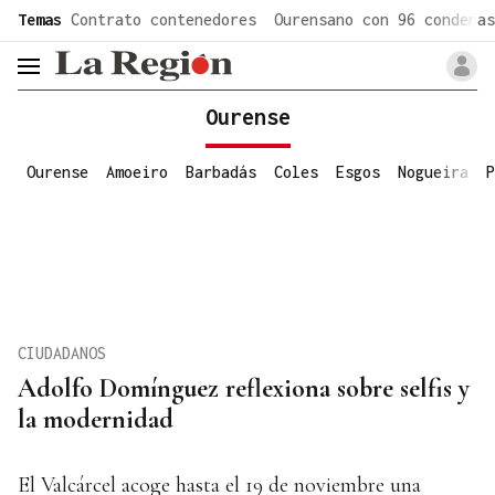
common.go-to-content
Temas
Contrato contenedores
Ourensano con 96 condenas
header.menu.open
Ourense
Ourense
Amoeiro
Barbadás
Coles
Esgos
Nogueira
P
CIUDADANOS
Adolfo Domínguez reflexiona sobre selfis y
la modernidad
El Valcárcel acoge hasta el 19 de noviembre una