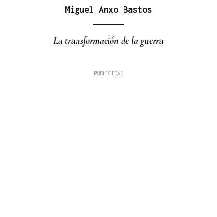
Miguel Anxo Bastos
La transformación de la guerra
Plácido Blanco Bembibre
HISTORIAS INCREÍBLES
El eclipse y la bicicleta de Einstein