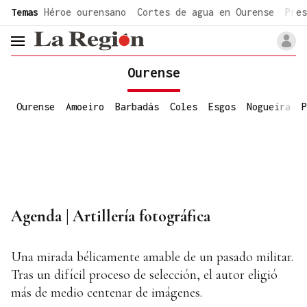
common.go-to-content
Temas
Héroe ourensano
Cortes de agua en Ourense
Pres
header.menu.open
Ourense
Ourense
Amoeiro
Barbadás
Coles
Esgos
Nogueira
P
Agenda | Artillería fotográfica
Una mirada bélicamente amable de un pasado militar.
Tras un difícil proceso de selección, el autor eligió
más de medio centenar de imágenes.