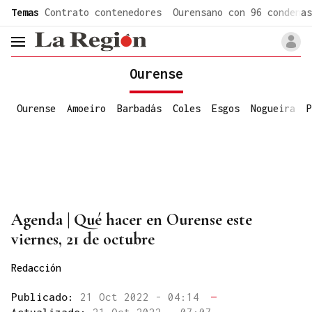
common.go-to-content
Temas
Contrato contenedores
Ourensano con 96 condenas
header.menu.open
Ourense
Ourense
Amoeiro
Barbadás
Coles
Esgos
Nogueira
P
Agenda | Qué hacer en Ourense este
viernes, 21 de octubre
Redacción
Publicado:
21 Oct 2022 - 04:14
—
Actualizado:
21 Oct 2022 - 07:07