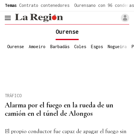
common.go-to-content
Temas
Contrato contenedores
Ourensano con 96 condenas
header.menu.open
Ourense
Ourense
Amoeiro
Barbadás
Coles
Esgos
Nogueira
P
TRÁFICO
Alarma por el fuego en la rueda de un
camión en el túnel de Alongos
El propio conductor fue capaz de apagar el fuego sin