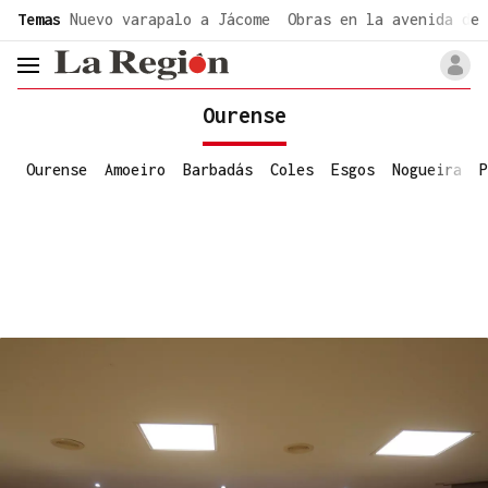
common.go-to-content
Temas
Nuevo varapalo a Jácome
Obras en la avenida de 
header.menu.open
Ourense
Ourense
Amoeiro
Barbadás
Coles
Esgos
Nogueira
P