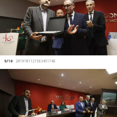
9/10
2019101121563451746