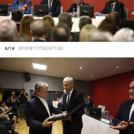
6/10
2019101121562477362