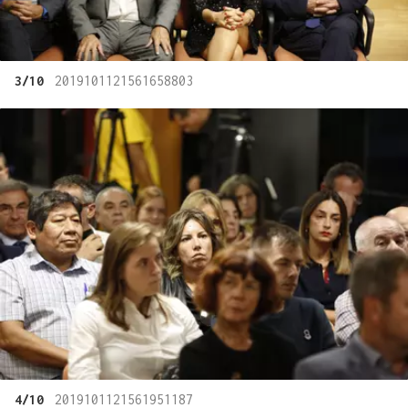
3/10
2019101121561658803
4/10
2019101121561951187