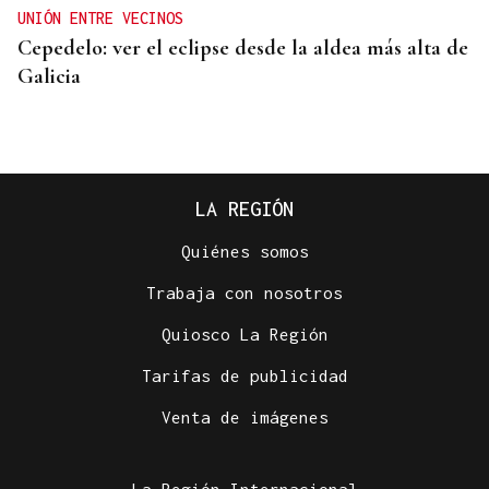
UNIÓN ENTRE VECINOS
Cepedelo: ver el eclipse desde la aldea más alta de
Galicia
LA REGIÓN
Quiénes somos
Lalo Pavón
Trabaja con nosotros
O AFIADOR
Quiosco La Región
Un día haberá autobuses
Tarifas de publicidad
Venta de imágenes
La Región Internacional