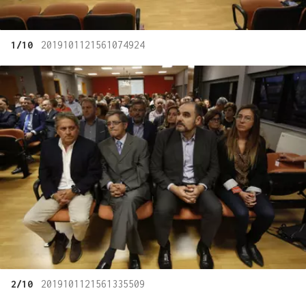
1/10
2019101121561074924
2/10
2019101121561335509