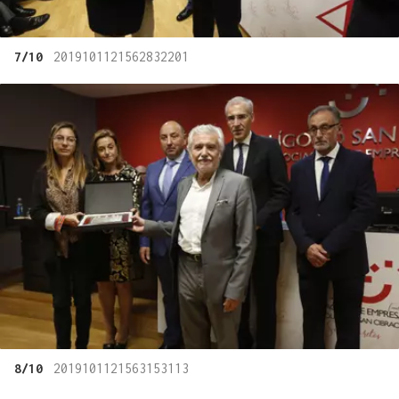
7/10
2019101121562832201
8/10
2019101121563153113