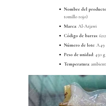
Nombre del product
tomillo rojo)
Marca
: Al-Arjawi
Código de barras
:
621
Número de lote
: A49
Peso de unidad
: 450 g
Temperatura
: ambient