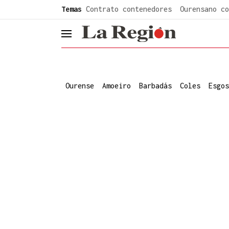
common.go-to-content
Temas
Contrato contenedores
Ourensano co
header.menu.open
Ourense
Amoeiro
Barbadás
Coles
Esgos