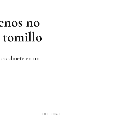
genos no
 tomillo
o cacahuete en un