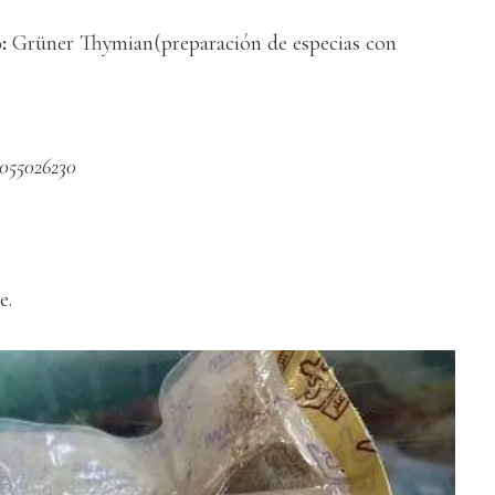
o:
Grüner Thymian(preparación de especias con
2055026230
e.