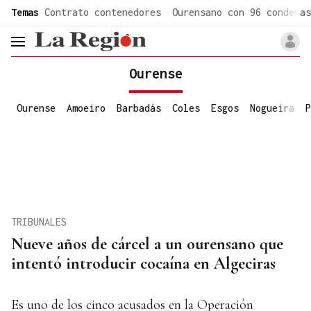
common.go-to-content
Temas
Contrato contenedores
Ourensano con 96 condenas
header.menu.open
Ourense
Ourense
Amoeiro
Barbadás
Coles
Esgos
Nogueira
P
TRIBUNALES
Nueve años de cárcel a un ourensano que
intentó introducir cocaína en Algeciras
Es uno de los cinco acusados en la Operación