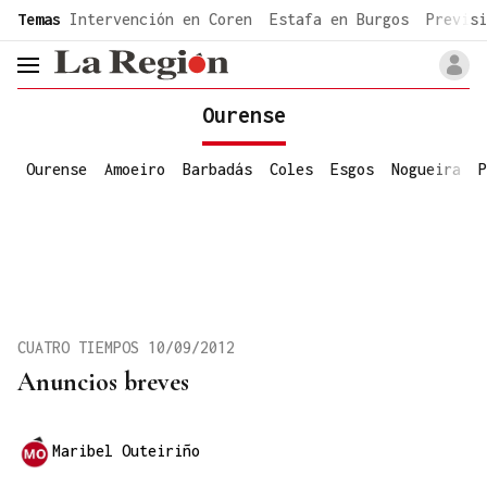
common.go-to-content
Temas
Intervención en Coren
Estafa en Burgos
Previsi
header.menu.open
Ourense
Ourense
Amoeiro
Barbadás
Coles
Esgos
Nogueira
P
CUATRO TIEMPOS 10/09/2012
Anuncios breves
Maribel Outeiriño