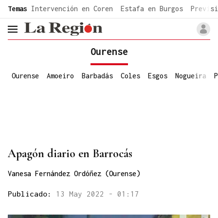
common.go-to-content
Temas
Intervención en Coren
Estafa en Burgos
Previsi
header.menu.open
Ourense
Ourense
Amoeiro
Barbadás
Coles
Esgos
Nogueira
P
Apagón diario en Barrocás
Vanesa Fernández Ordóñez (Ourense)
Publicado:
13 May 2022 - 01:17