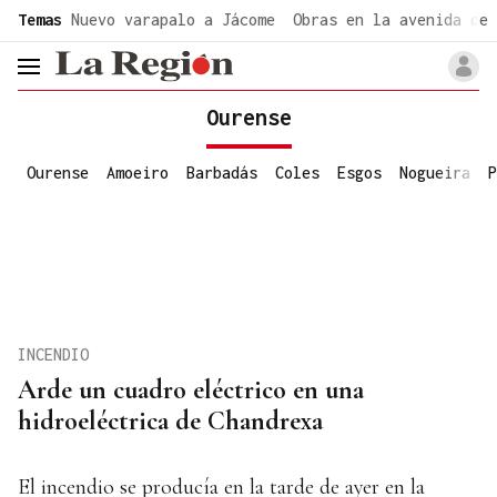
common.go-to-content
Temas
Nuevo varapalo a Jácome
Obras en la avenida de 
header.menu.open
Ourense
Ourense
Amoeiro
Barbadás
Coles
Esgos
Nogueira
P
INCENDIO
Arde un cuadro eléctrico en una
hidroeléctrica de Chandrexa
El incendio se producía en la tarde de ayer en la