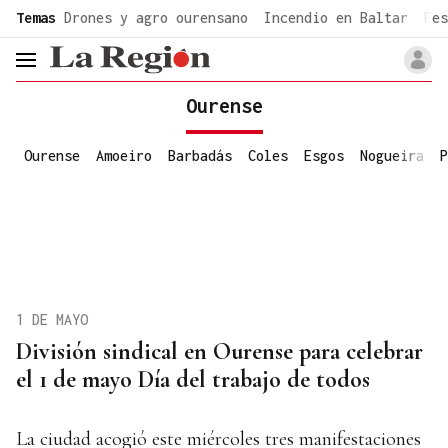
common.go-to-content
Temas
Drones y agro ourensano
Incendio en Baltar
Fes
header.menu.open
Ourense
Ourense
Amoeiro
Barbadás
Coles
Esgos
Nogueira
P
1 DE MAYO
División sindical en Ourense para celebrar
el 1 de mayo Día del trabajo de todos
La ciudad acogió este miércoles tres manifestaciones