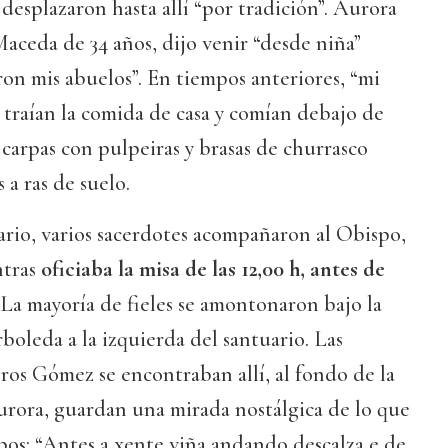
desplazaron hasta allí “por tradición”. Aurora
aceda de 34 años, dijo venir “desde niña”
on mis abuelos”. En tiempos anteriores, “mi
 traían la comida de casa y comían debajo de
s carpas con pulpeiras y brasas de churrasco
 a ras de suelo.
ario, varios sacerdotes acompañaron al Obispo,
ntras
oficiaba la misa de las 12,00 h, antes de
 La mayoría de fieles se amontonaron bajo la
boleda a la izquierda del santuario. Las
ros Gómez se encontraban allí, al fondo de la
urora, guardan una mirada nostálgica de lo que
pos: “Antes a xente viña andando descalza e de