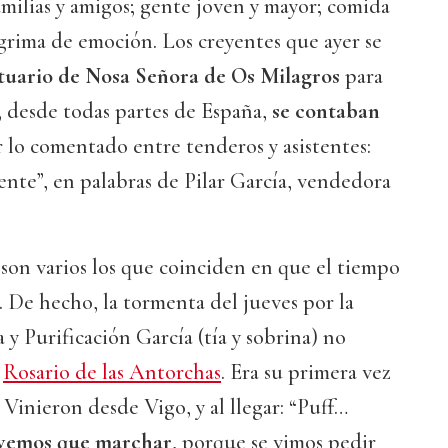
 familias y amigos; gente joven y mayor; comida
ágrima de emoción. Los creyentes que ayer se
tuario de Nosa Señora de Os Milagros
para
, desde todas partes de España,
se contaban
r lo comentado entre tenderos y asistentes:
nte”, en palabras de Pilar García, vendedora
 son varios los que coinciden en que el tiempo
a. De hecho, la tormenta del jueves por la
y Purificación García (tía y sobrina) no
l
Rosario de las Antorchas
. Era su primera vez
 Vinieron desde Vigo, y al llegar: “Puff…
ivemos que marchar
, porque se vimos pedir