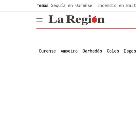
common.go-to-content
Temas
Sequía en Ourense
Incendio en Balt
header.menu.open
Ourense
Amoeiro
Barbadás
Coles
Esgos