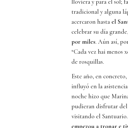
lloviera y para el sol;
tradicional y alguna l
acercaron hasta
el San
celebrar su día grande
por miles
. Aún así, po
“Cada vez hai menos xe
de rosquillas.
Este año, en concreto,
influyó en la asistenci
noche hizo que Marina 
pudieran disfrutar de
visitando el Santuario.
empezou a tronar e t