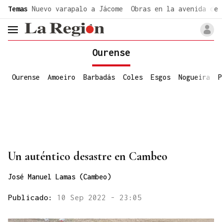
common.go-to-content
Temas
Nuevo varapalo a Jácome
Obras en la avenida de 
header.menu.open
Ourense
Ourense
Amoeiro
Barbadás
Coles
Esgos
Nogueira
P
Un auténtico desastre en Cambeo
José Manuel Lamas (Cambeo)
Publicado:
10 Sep 2022 - 23:05