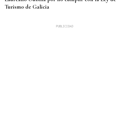
Turismo de Galicia
24 EQUIPOS
Todo listo para el Torneo 3x3 de Xinzo de Limia