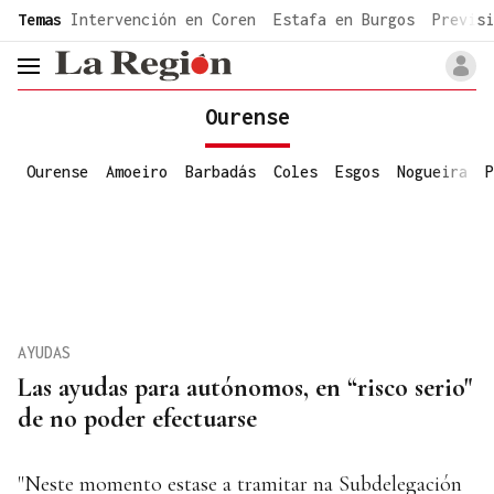
common.go-to-content
Temas
Intervención en Coren
Estafa en Burgos
Previsi
header.menu.open
Ourense
Ourense
Amoeiro
Barbadás
Coles
Esgos
Nogueira
P
AYUDAS
Las ayudas para autónomos, en “risco serio"
de no poder efectuarse
"Neste momento estase a tramitar na Subdelegación