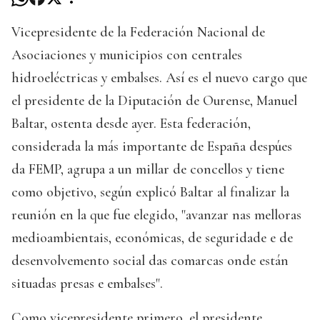
Vicepresidente de la Federación Nacional de
Asociaciones y municipios con centrales
hidroeléctricas y embalses. Así es el nuevo cargo que
el presidente de la Diputación de Ourense, Manuel
Baltar, ostenta desde ayer. Esta federación,
considerada la más importante de España despúes
da FEMP, agrupa a un millar de concellos y tiene
como objetivo, según explicó Baltar al finalizar la
reunión en la que fue elegido, "avanzar nas melloras
medioambientais, económicas, de seguridade e de
desenvolvemento social das comarcas onde están
situadas presas e embalses".
Como vicepresidente primero, el presidente