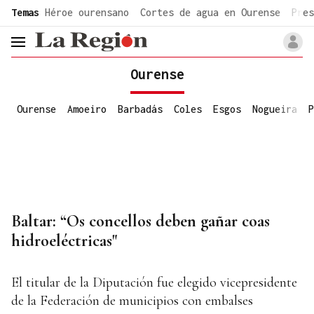
common.go-to-content
Temas
Héroe ourensano
Cortes de agua en Ourense
Pres
header.menu.open
Ourense
Ourense
Amoeiro
Barbadás
Coles
Esgos
Nogueira
P
Baltar: “Os concellos deben gañar coas
hidroeléctricas"
El titular de la Diputación fue elegido vicepresidente
de la Federación de municipios con embalses