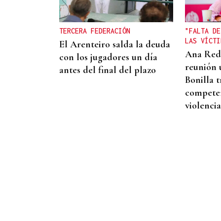
objetivo a 2028 es crecer
creando valor para el
TERCERA FEDERACIÓN
"FALTA DE
accionista y para el equipo
LAS VÍCTI
El Arenteiro salda la deuda
que lo hace posible"
Ana Red
con los jugadores un día
reunión 
antes del final del plazo
Bonilla t
competen
violenci
LLEGADAS DEL EXTERIOR
Ourense alcanza los 307.119