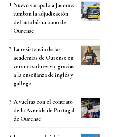
Nuevo varapalo a Jácome:
tumban la adjudicación
del autobús urbano de
Ourense
La resistencia de las
academias de Ourense en
verano: sobrevivir gracias
a la enseñanza de inglés y
gallego
A vueltas con el contrato
de la Avenida de Portugal
de Ourense