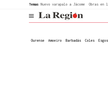
common.go-to-content
Temas
Nuevo varapalo a Jácome
Obras en l
header.menu.open
Ourense
Amoeiro
Barbadás
Coles
Esgos