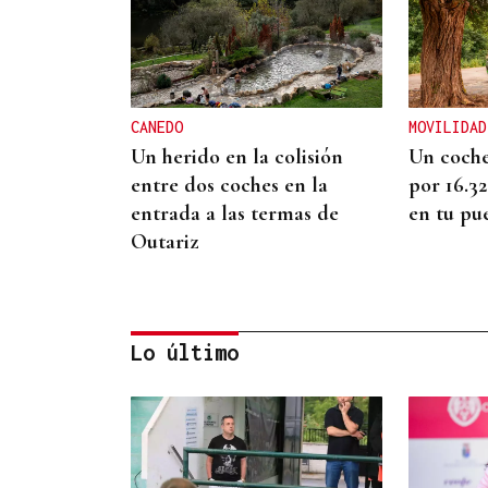
CANEDO
MOVILIDAD
Un herido en la colisión
Un coche
entre dos coches en la
por 16.3
entrada a las termas de
en tu pu
Outariz
Lo último
ENTREVISTA
Jorge Vázquez: "Nuestro