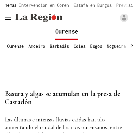
common.go-to-content
Temas
Intervención en Coren
Estafa en Burgos
Previsi
header.menu.open
Ourense
Ourense
Amoeiro
Barbadás
Coles
Esgos
Nogueira
P
Basura y algas se acumulan en la presa de
Castadón
Las últimas e intensas lluvias caídas han ido
aumentando el caudal de los ríos ourensanos, entre