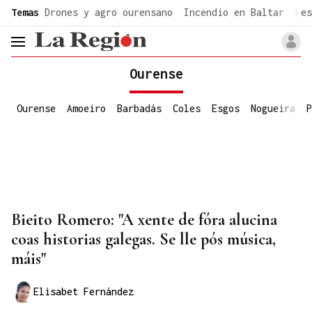
common.go-to-content
Temas
Drones y agro ourensano
Incendio en Baltar
Fes
header.menu.open
Ourense
Ourense
Amoeiro
Barbadás
Coles
Esgos
Nogueira
P
Bieito Romero: "A xente de fóra alucina
coas historias galegas. Se lle pós música,
máis"
Elisabet Fernández