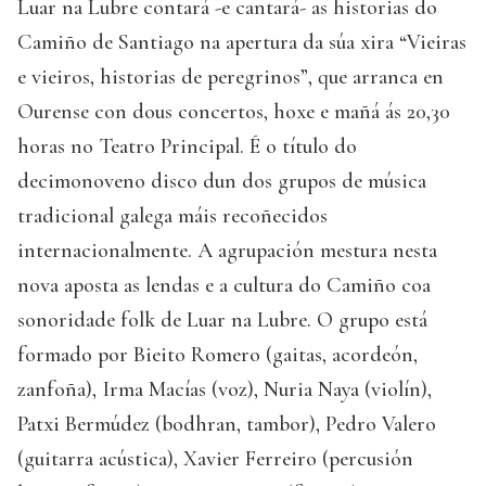
Luar na Lubre contará -e cantará- as historias do
Camiño de Santiago na apertura da súa xira “Vieiras
e vieiros, historias de peregrinos”, que arranca en
Ourense con dous concertos, hoxe e mañá ás 20,30
horas no Teatro Principal. É o título do
decimonoveno disco dun dos grupos de música
tradicional galega máis recoñecidos
internacionalmente. A agrupación mestura nesta
nova aposta as lendas e a cultura do Camiño coa
sonoridade folk de Luar na Lubre. O grupo está
formado por Bieito Romero (gaitas, acordeón,
zanfoña), Irma Macías (voz), Nuria Naya (violín),
Patxi Bermúdez (bodhran, tambor), Pedro Valero
(guitarra acústica), Xavier Ferreiro (percusión