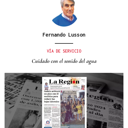
Fernando Lusson
CANEDO
Un herido en la colisión entre dos coches en la
VÍA DE SERVICIO
entrada a las termas de Outariz
Cuidado con el sonido del agua