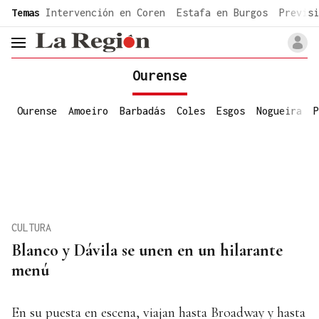
common.go-to-content
Temas
Intervención en Coren
Estafa en Burgos
Previsi
header.menu.open
Ourense
Ourense
Amoeiro
Barbadás
Coles
Esgos
Nogueira
P
CULTURA
Blanco y Dávila se unen en un hilarante
menú
En su puesta en escena, viajan hasta Broadway y hasta