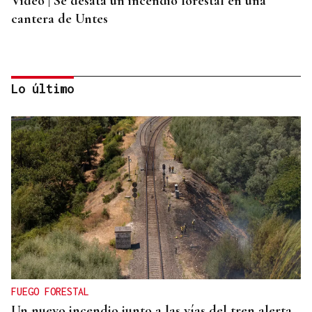
Vídeo | Se desata un incendio forestal en una
cantera de Untes
Lo último
ENTREVISTA
Jorge Vázquez: "Nuestro objetivo a 2028 es crecer
creando valor para el accionista y para el equipo
que lo hace posible"
FUEGO FORESTAL
Un nuevo incendio junto a las vías del tren alerta