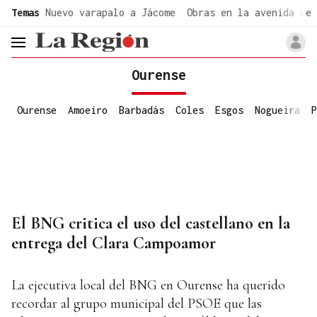
common.go-to-content
Temas
Nuevo varapalo a Jácome
Obras en la avenida de 
header.menu.open
Ourense
Ourense
Amoeiro
Barbadás
Coles
Esgos
Nogueira
P
El BNG critica el uso del castellano en la
entrega del Clara Campoamor
La ejecutiva local del BNG en Ourense ha querido
recordar al grupo municipal del PSOE que las