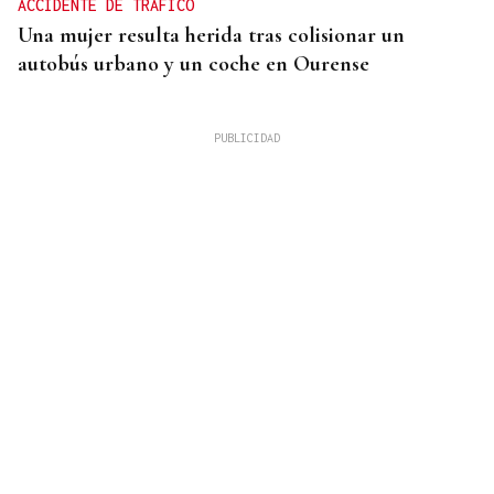
ACCIDENTE DE TRÁFICO
Una mujer resulta herida tras colisionar un
autobús urbano y un coche en Ourense
ENTREGAS A CUENTA
Corgos afea al Gobierno que Galicia pierde con
unas entregas a cuenta con "91 millones menos de
lo mínimo esperado"