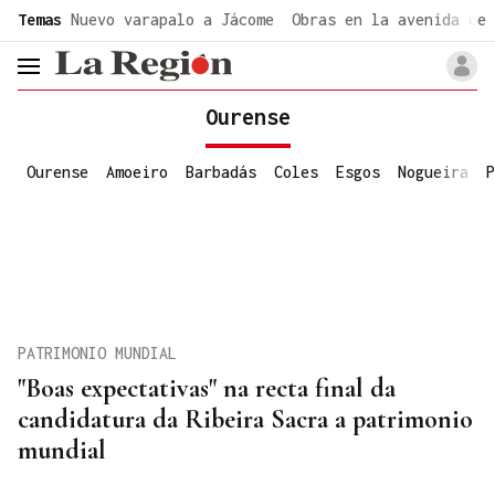
common.go-to-content
Temas
Nuevo varapalo a Jácome
Obras en la avenida de 
header.menu.open
Ourense
Ourense
Amoeiro
Barbadás
Coles
Esgos
Nogueira
P
PATRIMONIO MUNDIAL
"Boas expectativas" na recta final da
candidatura da Ribeira Sacra a patrimonio
mundial