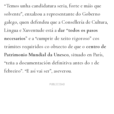
“Temos unha candidatura seria, forte e máis que
solvente”, enxalzou a representante do Goberno
galego, quen defendeu que a Consellería de Cultura,
Lingua e Xuventude está a
dar “todos os pasos
necesarios
” e a “cumprir de xeito rigoroso” cos
trámites requiridos co obxecto de que o
centro de
Patrimonio Mundial da Unesco
, situado en París,
“teña a documentación definitiva antes do 1 de
febreiro”. “E así vai ser”, aseverou.