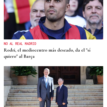
CONATO EXTINGUIDO
Vídeo | Se desata un incendio forestal en una
cantera de Untes
NO AL REAL MADRID
Rodri, el mediocentro más deseado, da el "sí
quiero" al Barça