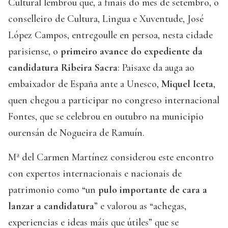
Cultural lembrou que, a finais do mes de setembro, o
conselleiro de Cultura, Lingua e Xuventude, José
López Campos, entregoulle en persoa, nesta cidade
parisiense, o
primeiro avance do expediente da
candidatura Ribeira Sacra
: Paisaxe da auga ao
embaixador de España ante a Unesco,
Miquel Iceta
,
quen chegou a participar no congreso internacional
Fontes, que se celebrou en outubro na municipio
ourensán de Nogueira de Ramuín.
Mª del Carmen Martínez considerou este encontro
con expertos internacionais e nacionais de
patrimonio como “un
pulo importante de cara a
lanzar a candidatura
” e valorou as “achegas,
experiencias e ideas máis que útiles” que se