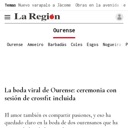
common.go-to-content
Temas
Nuevo varapalo a Jácome
Obras en la avenida de 
header.menu.open
Ourense
Ourense
Amoeiro
Barbadás
Coles
Esgos
Nogueira
P
La boda viral de Ourense: ceremonia con
sesión de crossfit incluida
El amor también es compartir pasiones, y eso ha
quedado claro en la boda de dos ourensanos que ha