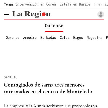
common.go-to-content
Temas
Intervención en Coren
Estafa en Burgos
Previsi
header.menu.open
Ourense
Ourense
Amoeiro
Barbadás
Coles
Esgos
Nogueira
P
SANIDAD
Contagiados de sarna tres menores
internados en el centro de Monteledo
La empresa y la Xunta activaron sus protocolos ya