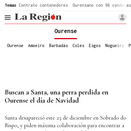
common.go-to-content
Temas
Contrato contenedores
Ourensano con 96 condenas
header.menu.open
Ourense
Ourense
Amoeiro
Barbadás
Coles
Esgos
Nogueira
P
Buscan a Santa, una perra perdida en
Ourense el día de Navidad
Santa desapareció este 25 de diciembre en Sobrado do
Bispo, y piden máxima colaboración para encontrar a