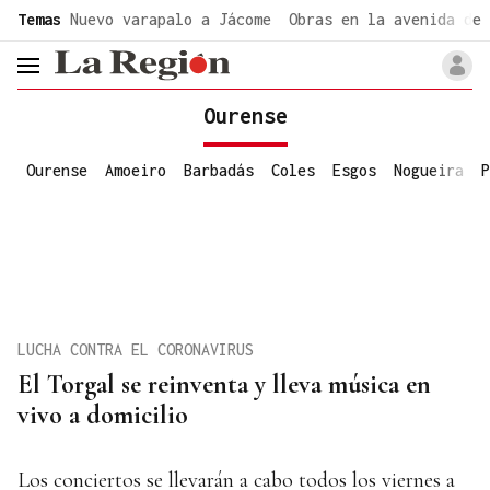
common.go-to-content
Temas
Nuevo varapalo a Jácome
Obras en la avenida de 
header.menu.open
Ourense
Ourense
Amoeiro
Barbadás
Coles
Esgos
Nogueira
P
LUCHA CONTRA EL CORONAVIRUS
El Torgal se reinventa y lleva música en
vivo a domicilio
Los conciertos se llevarán a cabo todos los viernes a