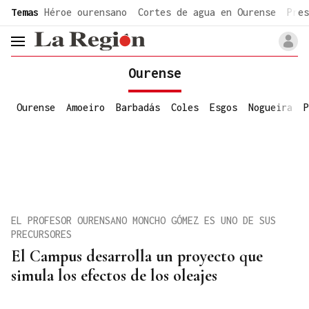
common.go-to-content
Temas
Héroe ourensano
Cortes de agua en Ourense
Pres
header.menu.open
Ourense
Ourense
Amoeiro
Barbadás
Coles
Esgos
Nogueira
P
EL PROFESOR OURENSANO MONCHO GÓMEZ ES UNO DE SUS
PRECURSORES
El Campus desarrolla un proyecto que
simula los efectos de los oleajes