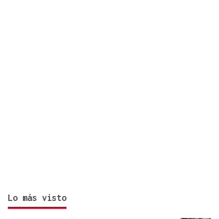
“Hay deambulando de 8.000 a 11.000 migrantes”
Lo más visto