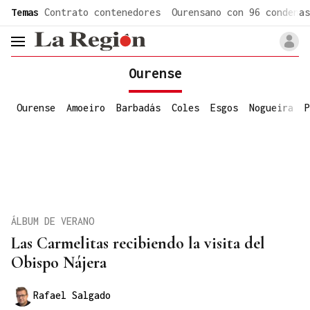
common.go-to-content
Temas
Contrato contenedores
Ourensano con 96 condenas
header.menu.open
Ourense
Ourense
Amoeiro
Barbadás
Coles
Esgos
Nogueira
P
ÁLBUM DE VERANO
Las Carmelitas recibiendo la visita del
Obispo Nájera
Rafael Salgado