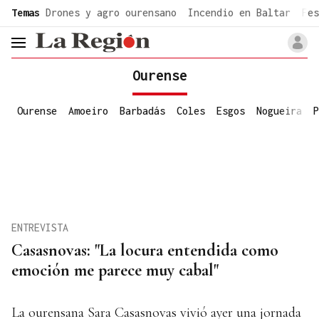
common.go-to-content
Temas
Drones y agro ourensano
Incendio en Baltar
Fes
header.menu.open
Ourense
Ourense
Amoeiro
Barbadás
Coles
Esgos
Nogueira
P
ENTREVISTA
Casasnovas: "La locura entendida como
emoción me parece muy cabal"
La ourensana Sara Casasnovas vivió ayer una jornada