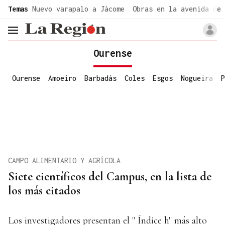
common.go-to-content
Temas
Nuevo varapalo a Jácome
Obras en la avenida de 
header.menu.open
Ourense
Ourense
Amoeiro
Barbadás
Coles
Esgos
Nogueira
P
CAMPO ALIMENTARIO Y AGRÍCOLA
Siete científicos del Campus, en la lista de
los más citados
Los investigadores presentan el " Índice h" más alto