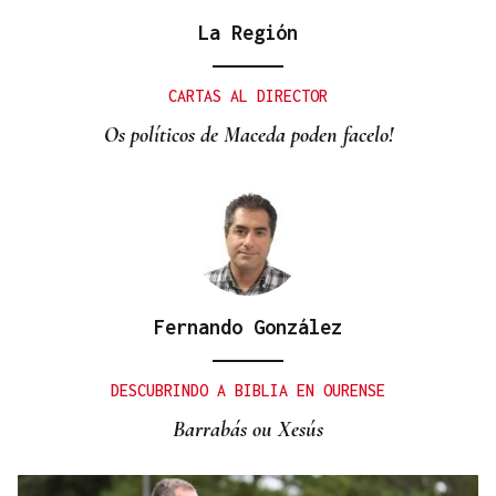
La Región
CONATO EXTINGUIDO
Vídeo | Se desata un incendio forestal en una
CARTAS AL DIRECTOR
cantera de Untes
Os políticos de Maceda poden facelo!
Fernando González
DESCUBRINDO A BIBLIA EN OURENSE
Barrabás ou Xesús