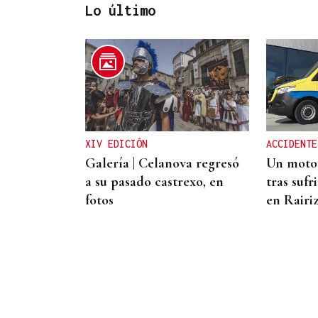
Lo último
CANEDO
Un herido en la colisión
entre dos coches en la
entrada a las termas de
XIV EDICIÓN
ACCIDENTE
Outariz
Galería | Celanova regresó
Un motor
a su pasado castrexo, en
tras sufr
fotos
en Rairi