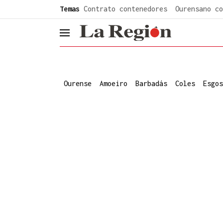
common.go-to-content
Temas
Contrato contenedores
Ourensano co
header.menu.open
Ourense
Amoeiro
Barbadás
Coles
Esgos