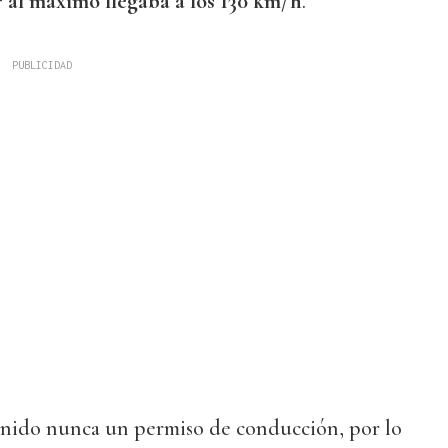
r al máximo llegaba a los 130 km/h
.
nido nunca un permiso de conducción, por lo