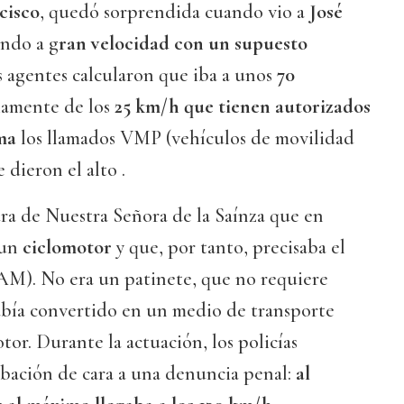
cisco
, quedó sorprendida cuando vio a
José
ando a g
ran velocidad con un supuesto
s agentes calcularon que iba a unos
70
iamente de los
25 km/h que tienen autorizados
ma
los llamados VMP (vehículos de movilidad
 dieron el alto .
ra de Nuestra Señora de la Saínza que en
 un
ciclomotor
y que, por tanto, precisaba el
AM). No era un patinete, que no requiere
había convertido en un medio de transporte
tor. Durante la actuación, los policías
bación de cara a una denuncia penal:
al