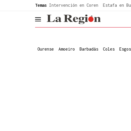
common.go-to-content
Temas
Intervención en Coren
Estafa en Bu
header.menu.open
Ourense
Amoeiro
Barbadás
Coles
Esgos