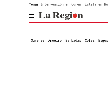
common.go-to-content
Temas
Intervención en Coren
Estafa en Bu
header.menu.open
Ourense
Amoeiro
Barbadás
Coles
Esgos