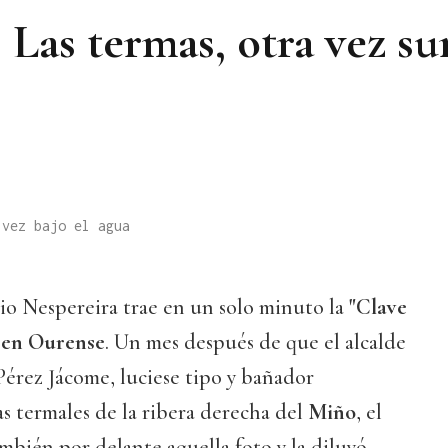
| Las termas, otra vez s
 vez bajo el agua
o Nespereira trae en un solo minuto la
"Clave
n en Ourense
. Un mes después de que el alcalde
Pérez Jácome, luciese tipo y bañador
s termales de la ribera derecha del
Miño
, el
ambién por delante aquella foto y la diluyó,