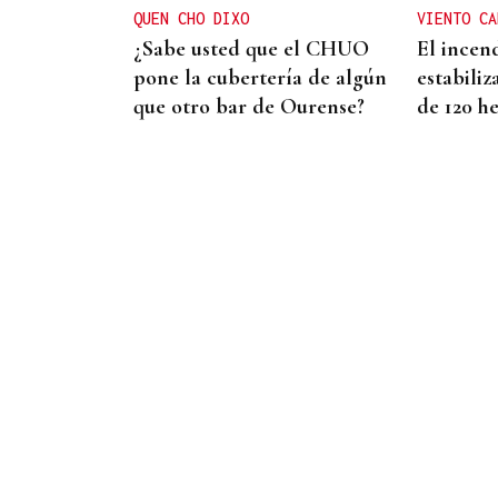
QUEN CHO DIXO
VIENTO CA
Ourense
¿Sabe usted que el CHUO
El incend
pone la cubertería de algún
estabiliz
que otro bar de Ourense?
de 120 h
VIDA OURENSANA
El ejercicio a mediana edad
retrasa el deterioro
cognitivo