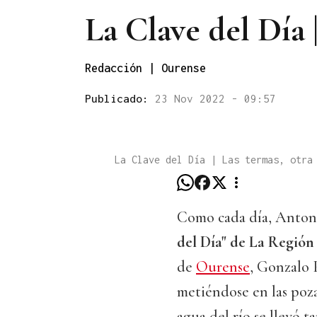
La Clave del Día 
Redacción | Ourense
Publicado:
23 Nov 2022 - 09:57
La Clave del Día | Las termas, otra
Como cada día, Antoni
del Día" de La Regió
de
Ourense
, Gonzalo 
metiéndose en las poza
agua del río se llevó t