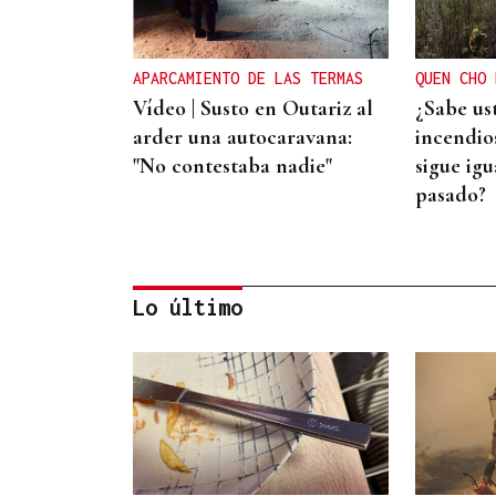
APARCAMIENTO DE LAS TERMAS
QUEN CHO 
Vídeo | Susto en Outariz al
¿Sabe us
arder una autocaravana:
incendios
"No contestaba nadie"
sigue igu
pasado?
Lo último
OBITUARIO
Muere Luis Díaz Núñez,
socialista y dirigente
histórico de UGT en