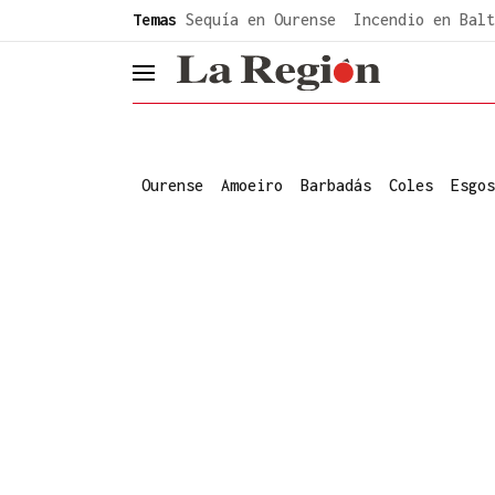
common.go-to-content
Temas
Sequía en Ourense
Incendio en Balt
header.menu.open
Ourense
Amoeiro
Barbadás
Coles
Esgos