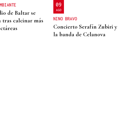
09
MBIANTE
AGO
io de Baltar se
NINO BRAVO
a tras calcinar más
Concierto Serafín Zubiri y
ectáreas
la banda de Celanova