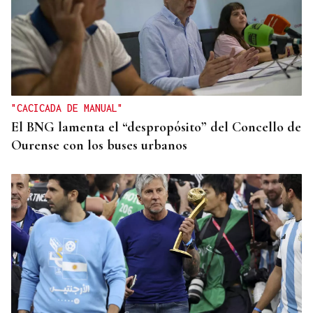
CANEDO
Un herido en la colisión entre dos coches en la
entrada a las termas de Outariz
"CACICADA DE MANUAL"
El BNG lamenta el “despropósito” del Concello de
Ourense con los buses urbanos