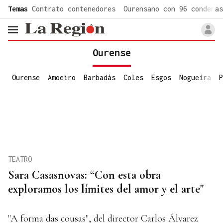
common.go-to-content
Temas
Contrato contenedores
Ourensano con 96 condenas
header.menu.open
Ourense
Ourense
Amoeiro
Barbadás
Coles
Esgos
Nogueira
P
TEATRO
Sara Casasnovas: “Con esta obra
exploramos los límites del amor y el arte"
"A forma das cousas", del director Carlos Álvarez