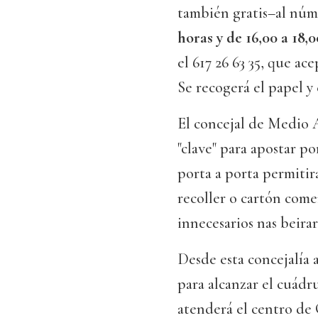
también gratis–al nú
horas y de 16,00 a 18,
el 617 26 63 35, que a
Se recogerá el papel y
El concejal de Medio 
"clave" para apostar p
porta a porta permitir
recoller o cartón come
innecesarios nas beira
Desde esta concejalía
para alcanzar el cuádru
atenderá el centro de 