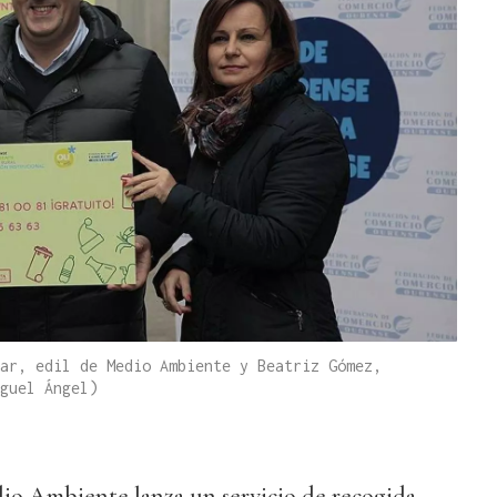
ar, edil de Medio Ambiente y Beatriz Gómez,
guel Ángel)
io Ambiente lanza un servicio de recogida