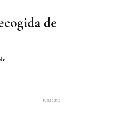
ecogida de
le"