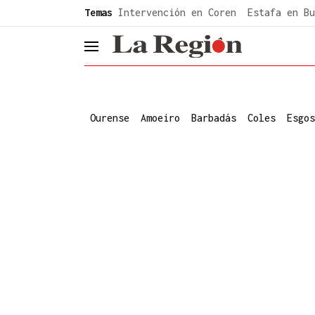
common.go-to-content
Temas
Intervención en Coren
Estafa en Bu
header.menu.open
Ourense
Amoeiro
Barbadás
Coles
Esgos