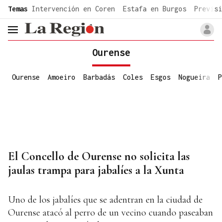
common.go-to-content
Temas
Intervención en Coren
Estafa en Burgos
Previsi
header.menu.open
Ourense
Ourense
Amoeiro
Barbadás
Coles
Esgos
Nogueira
P
El Concello de Ourense no solicita las
jaulas trampa para jabalíes a la Xunta
Uno de los jabalíes que se adentran en la ciudad de
Ourense atacó al perro de un vecino cuando paseaban