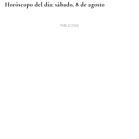
Horóscopo del día: sábado, 8 de agosto
XIX EDICIÓN
Galería | Brindis, música y tradición para
inaugurar la Feria del Viño de Monterrei, en fotos