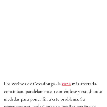
Los vecinos de
Covadonga
-la
zona
más afectada-
continúan, paralelamente, reuniéndose y estudiando
medidas para poner fin a este problema. Su
representante, Jesús Couceiro, explica que “no se