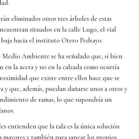
dad.
rán eliminados otros tres árboles de estas
encuentran situados en la calle Lugo, el vial
 baja hacia el instituto Otero Pedrayo.
e Medio Ambiente se ha señalado que, si bien
án en la acera y no en la calzada como ocurría
proximidad que existe entre ellos hace que se
ra y que, además, puedan dañarse unos a otros y
ndimiento de ramas, lo que supondría un
danos.
es entienden que la tala es la única solución
es mayores y también para sanear los propios