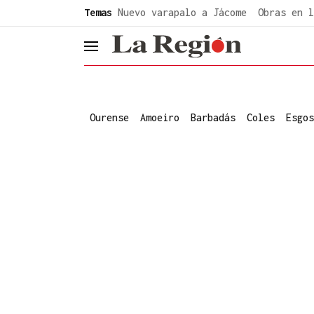
common.go-to-content
Temas
Nuevo varapalo a Jácome
Obras en l
header.menu.open
Ourense
Amoeiro
Barbadás
Coles
Esgos