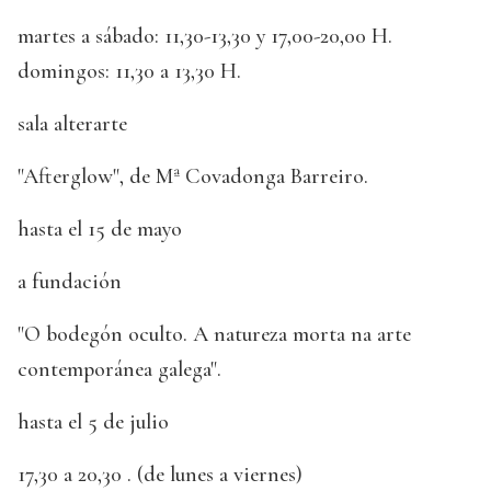
martes a sábado: 11,30-13,30 y 17,00-20,00 H.
domingos: 11,30 a 13,30 H.
sala alterarte
"Afterglow", de Mª Covadonga Barreiro.
hasta el 15 de mayo
a fundación
"O bodegón oculto. A natureza morta na arte
contemporánea galega".
hasta el 5 de julio
17,30 a 20,30 . (de lunes a viernes)