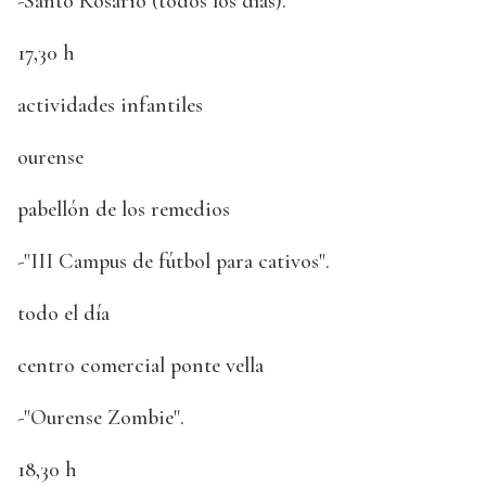
-Santo Rosario (todos los días).
17,30 h
actividades infantiles
ourense
pabellón de los remedios
-"III Campus de fútbol para cativos".
todo el día
centro comercial ponte vella
-"Ourense Zombie".
18,30 h