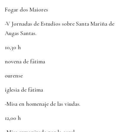
Fogar dos Maiores
-V Jornadas de Estudios sobre Santa Mariña de
Augas Santas.
10,30 h
novena de fátima
ourense
iglesia de fátima
-Misa en homenaje de las viudas.
12,00 h