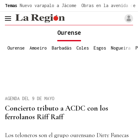
common.go-to-content
Temas
Nuevo varapalo a Jácome
Obras en la avenida de 
header.menu.open
Ourense
Ourense
Amoeiro
Barbadás
Coles
Esgos
Nogueira
P
AGENDA DEL 9 DE MAYO
Concierto tributo a ACDC con los
ferrolanos Riff Raff
Los teloneros son el grupo ourensano Dirty Fanecas