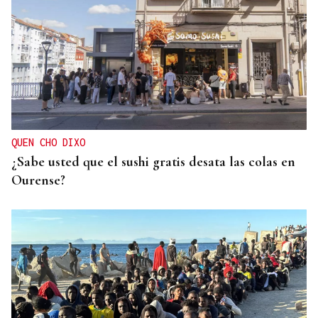
ENTREVISTA
Jorge Vázquez: "Nuestro objetivo a 2028 es crecer
creando valor para el accionista y para el equipo
que lo hace posible"
QUEN CHO DIXO
¿Sabe usted que el sushi gratis desata las colas en
Ourense?