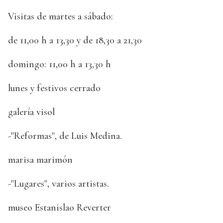
Visitas de martes a sábado:
de 11,00 h a 13,30 y de 18,30 a 21,30
domingo: 11,00 h a 13,30 h
lunes y festivos cerrado
galería visol
-"Reformas", de Luis Medina.
marisa marimón
-"Lugares", varios artistas.
museo Estanislao Reverter