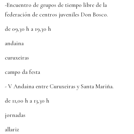
-Encuentro de grupos de tiempo libre de la
federación de centros juveniles Don Bosco.
de 09,30 h a 19,30 h
andaina
curuxeiras
campo da festa
- V Andaina entre Curuxeiras y Santa Mariña.
de 11,00 h a 13,30 h
jornadas
allariz