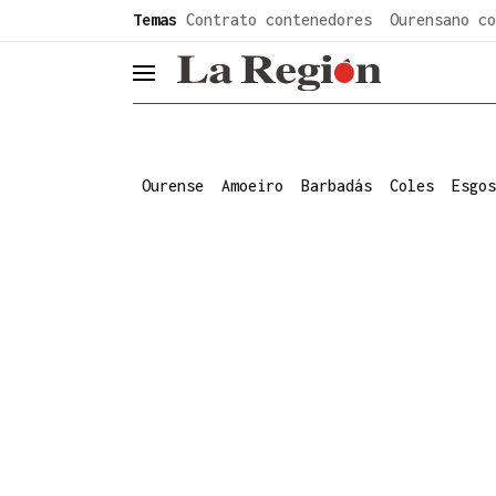
common.go-to-content
Temas
Contrato contenedores
Ourensano co
header.menu.open
Ourense
Amoeiro
Barbadás
Coles
Esgos