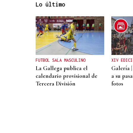
Lo último
CANEDO
Un herido en la colisión
entre dos coches en la
entrada a las termas de
FUTBOL SALA MASCULINO
XIV EDICI
Outariz
La Gallega publica el
Galería 
calendario provisional de
a su pasa
Tercera División
fotos