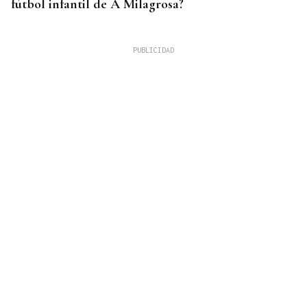
fútbol infantil de A Milagrosa?
EXPOSICIÓN FOTOGRÁFICA
Do lápiz á cámara, Ourense cen anos despois