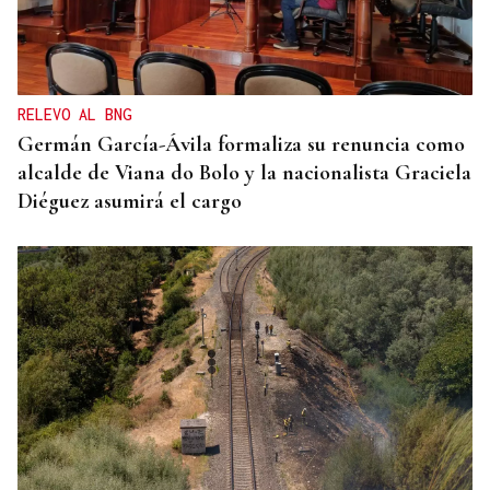
ENTREVISTA
Jorge Vázquez: "Nuestro objetivo a 2028 es crecer
creando valor para el accionista y para el equipo
que lo hace posible"
RELEVO AL BNG
Germán García-Ávila formaliza su renuncia como
alcalde de Viana do Bolo y la nacionalista Graciela
Diéguez asumirá el cargo