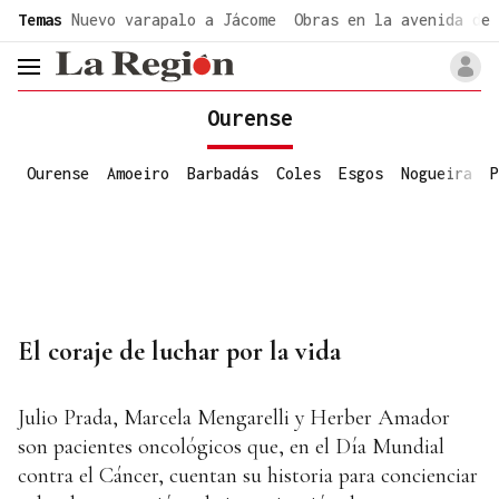
common.go-to-content
Temas
Nuevo varapalo a Jácome
Obras en la avenida de 
header.menu.open
Ourense
Ourense
Amoeiro
Barbadás
Coles
Esgos
Nogueira
P
El coraje de luchar por la vida
Julio Prada, Marcela Mengarelli y Herber Amador
son pacientes oncológicos que, en el Día Mundial
contra el Cáncer, cuentan su historia para concienciar