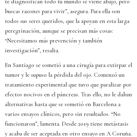
te diagnostican todo tu mundo se viene abajo, pero
buscas razones para vivir”, asegura. Para ella son
todos sus seres queridos, que la apoyan en esta larga
peregrinación, aunque se precisan más cosas:
“Necesitamos más prevención y también
investigación”, resalta.
En Santiago se sometió a una cirugía para extirpar el
tumor y le supuso la pérdida del ojo. Comenzó un
tratamiento experimental que tuvo que paralizar por
efectos nocivos en el páncreas. Tras ello, no le daban
alternativas hasta que se sometió en Barcelona a
varios ensayos clínicos, pero sin resultados. “No
funcionaron”, lamenta. Desde 2019 tiene metástasis
y acaba de ser aceptada en otro ensayo en A Coruña.