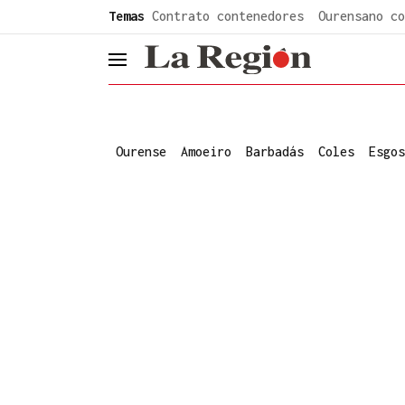
common.go-to-content
Temas
Contrato contenedores
Ourensano co
header.menu.open
Ourense
Amoeiro
Barbadás
Coles
Esgos