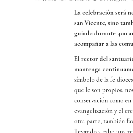
La celebración será n
san Vicente, sino tam
guiado durante 400 año
acompañar a las comun
El rector del santuar
mantenga continuamen
símbolo de la fe dioce
que le son propios, no
conservación como en 
evangelización y el cre
otra parte, también fa
llevando a cabo una re