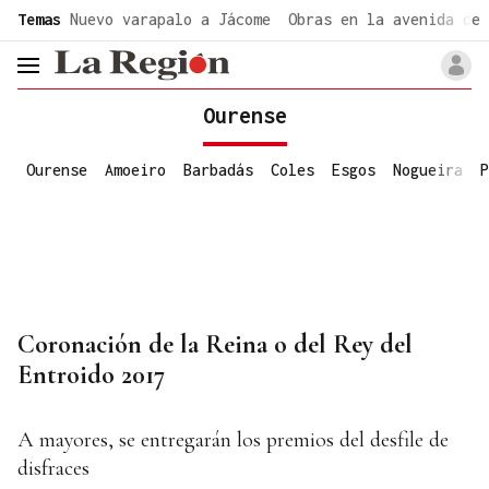
common.go-to-content
Temas
Nuevo varapalo a Jácome
Obras en la avenida de 
header.menu.open
Ourense
Ourense
Amoeiro
Barbadás
Coles
Esgos
Nogueira
P
Coronación de la Reina o del Rey del
Entroido 2017
A mayores, se entregarán los premios del desfile de
disfraces