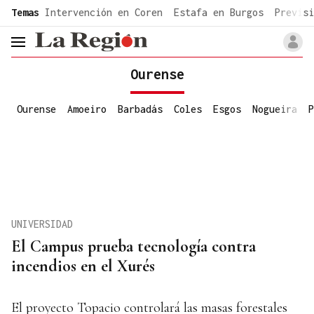
common.go-to-content
Temas
Intervención en Coren
Estafa en Burgos
Previsi
header.menu.open
Ourense
Ourense
Amoeiro
Barbadás
Coles
Esgos
Nogueira
P
UNIVERSIDAD
El Campus prueba tecnología contra
incendios en el Xurés
El proyecto Topacio controlará las masas forestales