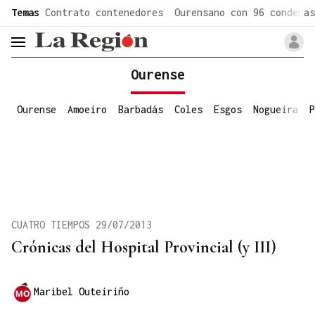
common.go-to-content
Temas
Contrato contenedores
Ourensano con 96 condenas
header.menu.open
Ourense
Ourense
Amoeiro
Barbadás
Coles
Esgos
Nogueira
P
CUATRO TIEMPOS 29/07/2013
Crónicas del Hospital Provincial (y III)
Maribel Outeiriño