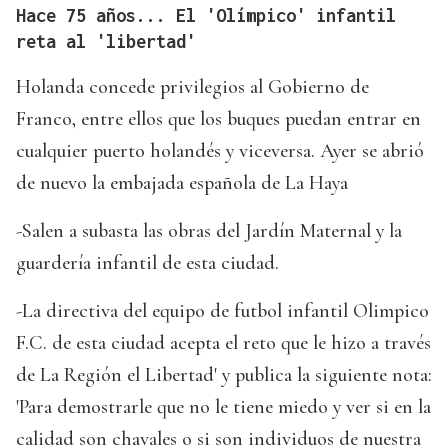
Hace 75 años... El 'Olímpico' infantil
reta al 'libertad'
Holanda concede privilegios al Gobierno de
Franco, entre ellos que los buques puedan entrar en
cualquier puerto holandés y viceversa. Ayer se abrió
de nuevo la embajada española de La Haya
-Salen a subasta las obras del Jardín Maternal y la
guardería infantil de esta ciudad.
-La directiva del equipo de futbol infantil Olimpico
F.C. de esta ciudad acepta el reto que le hizo a través
de La Región el Libertad' y publica la siguiente nota:
'Para demostrarle que no le tiene miedo y ver si en la
calidad son chavales o si son individuos de nuestra