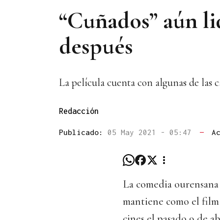
“Cuñados” aún lid
después
La película cuenta con algunas de las
Redacción
Publicado:
05 May 2021 - 05:47
—
A
La comedia ourensana 
mantiene como el film 
cines el pasado 9 de a