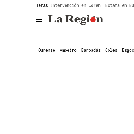
common.go-to-content
Temas
Intervención en Coren
Estafa en Bu
header.menu.open
Ourense
Amoeiro
Barbadás
Coles
Esgos