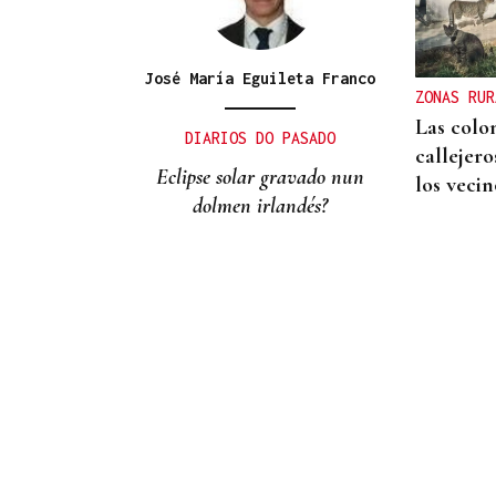
Un herido en la colisión
entre dos coches en la
entrada a las termas de
José María Eguileta Franco
ZONAS RUR
Outariz
Las colo
DIARIOS DO PASADO
callejer
Eclipse solar gravado nun
los veci
dolmen irlandés?
La Región
San Lorenzo