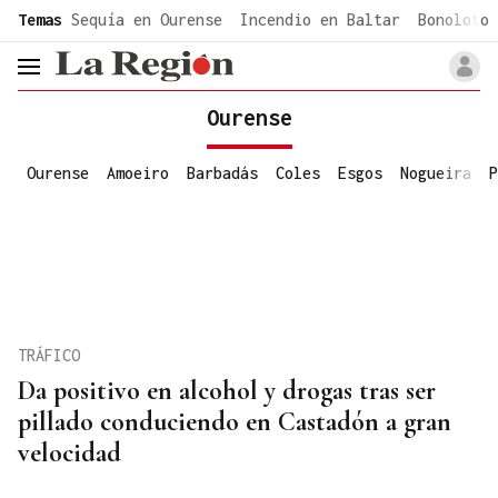
common.go-to-content
Temas
Sequía en Ourense
Incendio en Baltar
Bonoloto 
header.menu.open
Ourense
Ourense
Amoeiro
Barbadás
Coles
Esgos
Nogueira
P
TRÁFICO
Da positivo en alcohol y drogas tras ser
pillado conduciendo en Castadón a gran
velocidad