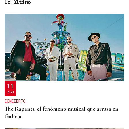
Lo último
HELICOPTERO MEDICALIZADO
Un motorista en estado grave tras una colisión en
Velle
11
AGO
CONCIERTO
The Rapants, el fenómeno musical que arrasa en
Galicia